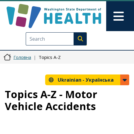
Перейти до основного вмісту
Skip to Feedback
Mai
Execute search
Головна
Topics A-Z
Ukrainian -
Українська
Topics A-Z - Motor
Vehicle Accidents