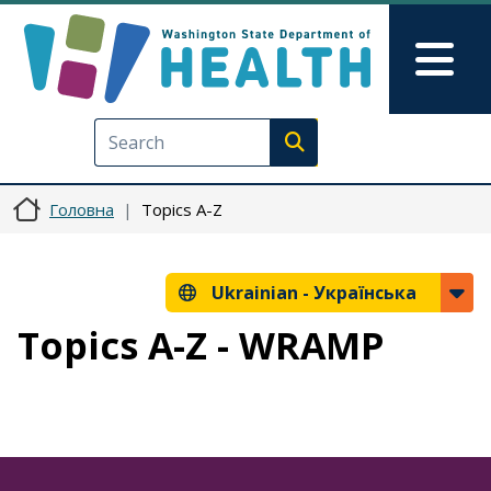
Перейти до основного вмісту
Skip to Feedback
Mai
Execute search
Головна
Topics A-Z
Ukrainian -
Українська
Topics A-Z - WRAMP