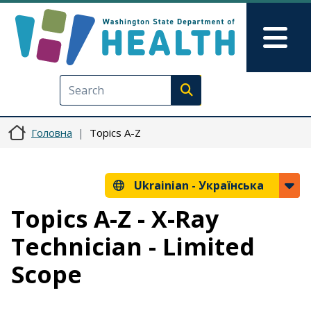
Перейти до основного вмісту
Skip to Feedback
Mai
Execute search
Головна
Topics A-Z
Ukrainian -
Українська
Topics A-Z - X-Ray
Technician - Limited
Scope