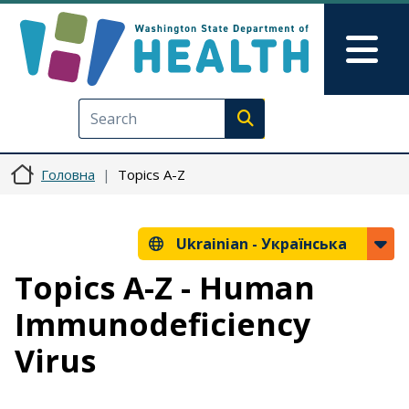
Перейти до основного вмісту
Skip to Feedback
Mai
Execute search
Головна
Topics A-Z
Ukrainian -
Українська
Topics A-Z - Human
Immunodeficiency
Virus