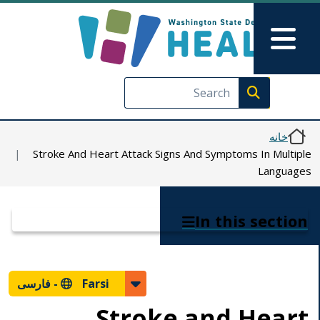
Skip to Feedback
رفتن به محتوای اصلی
Main Menu
Execute search
خانه
Stroke And Heart Attack Signs And Symptoms In Multiple
Languages
In this section
Farsi -
فارسی
Stroke and Heart