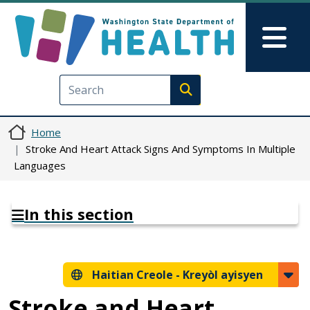
Ale nan kontni prensipal la
Skip to Feedback
Mai
Execute search
Home
Stroke And Heart Attack Signs And Symptoms In Multiple
Languages
In this section
Haitian Creole -
Kreyòl ayisyen
Stroke and Heart