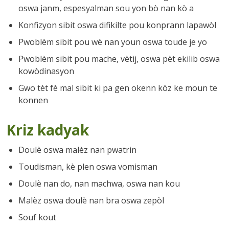
oswa janm, espesyalman sou yon bò nan kò a
Konfizyon sibit oswa difikilte pou konprann lapawòl
Pwoblèm sibit pou wè nan youn oswa toude je yo
Pwoblèm sibit pou mache, vètij, oswa pèt ekilib oswa
kowòdinasyon
Gwo tèt fè mal sibit ki pa gen okenn kòz ke moun te
konnen
Kriz kadyak
Doulè oswa malèz nan pwatrin
Toudisman, kè plen oswa vomisman
Doulè nan do, nan machwa, oswa nan kou
Malèz oswa doulè nan bra oswa zepòl
Souf kout