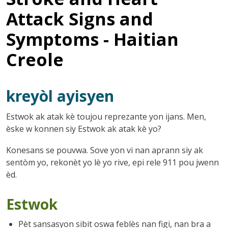
Attack Signs and
Symptoms - Haitian
Creole
kreyòl ayisyen
Estwok ak atak kè toujou reprezante yon ijans. Men,
èske w konnen siy Estwok ak atak kè yo?
Konesans se pouvwa. Sove yon vi nan aprann siy ak
sentòm yo, rekonèt yo lè yo rive, epi rele 911 pou jwenn
èd.
Estwok
Pèt sansasyon sibit oswa feblès nan figi, nan bra a