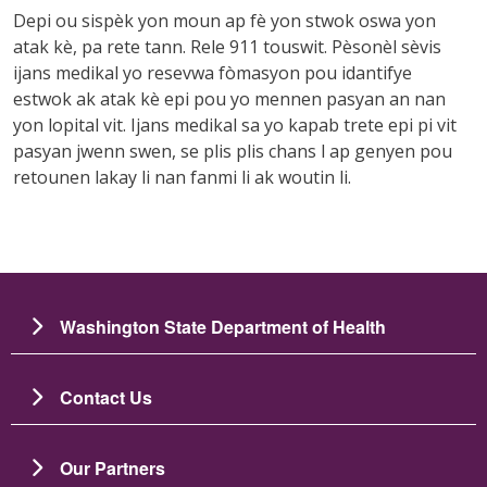
Depi ou sispèk yon moun ap fè yon stwok oswa yon
atak kè, pa rete tann. Rele 911 touswit. Pèsonèl sèvis
ijans medikal yo resevwa fòmasyon pou idantifye
estwok ak atak kè epi pou yo mennen pasyan an nan
yon lopital vit. Ijans medikal sa yo kapab trete epi pi vit
pasyan jwenn swen, se plis plis chans l ap genyen pou
retounen lakay li nan fanmi li ak woutin li.
Washington State Department of Health
Contact Us
Our Partners