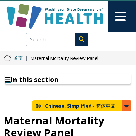
跳转到主要内容
Skip to Feedback
Mai
Execute search
首页
Maternal Mortality Review Panel
In this section
Chinese, Simplified -
简体中文
Maternal Mortality
Review Panel