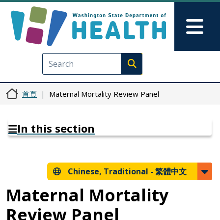
移至主內容
Skip to Feedback
Mai
Execute search
首頁
Maternal Mortality Review Panel
In this section
Chinese, Traditional -
繁體中文
Maternal Mortality
Review Panel