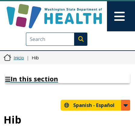
Pasar al contenido principal
Skip to Feedback
Mai
Execute search
Inicio
Hib
In this section
Spanish -
Español
Hib