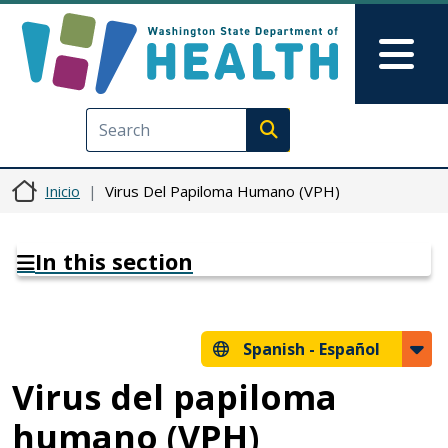
Pasar al contenido principal
Skip to Feedback
Mai
Execute search
Inicio
Virus Del Papiloma Humano (VPH)
In this section
Spanish -
Español
Virus del papiloma
humano (VPH)