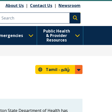
About Us
|
Contact Us
|
Newsroom
Execute search
Public Health
mergencies
& Provider
Resources
Tamil -
தமிழ்
gton State Department of Health has