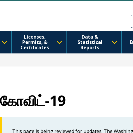
Skip to main content
Skip to Feedback
Licenses,
Data &
Permits, &
Statistical
E
Certificates
Reports
கோவிட்-19
This page is being reviewed for updates. The Washin