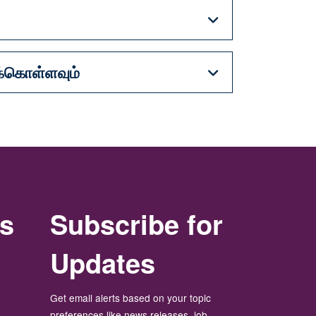
ுக்கொள்ளவும்
rs
Subscribe for
Updates
Get email alerts based on your topic
preferences like news releases, job