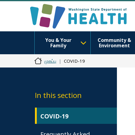
You & Your
Community &
Family
Environment
முகப்பு
COVID-19
In this section
COVID-19
Frequently Asked