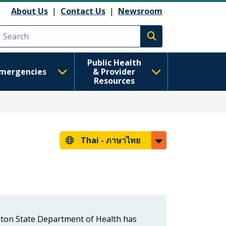
About Us
|
Contact Us
|
Newsroom
Execute search
Public Health
mergencies
& Provider
Resources
Thai -
ภาษาไทย
gton State Department of Health has