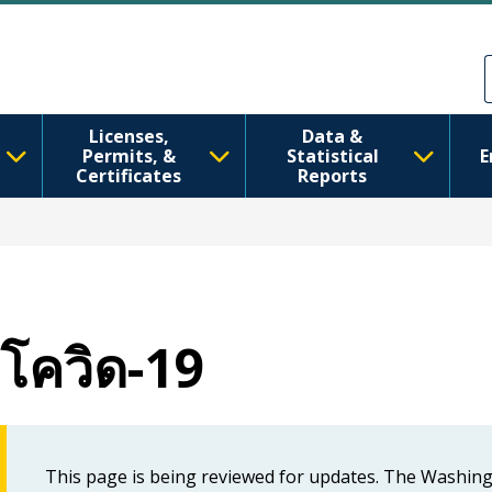
ข้ามไปยังเนื้อหาหลัก
Skip to Feedback
Licenses,
Data &
Permits, &
Statistical
E
Certificates
Reports
โควิด-19
This page is being reviewed for updates. The Washin