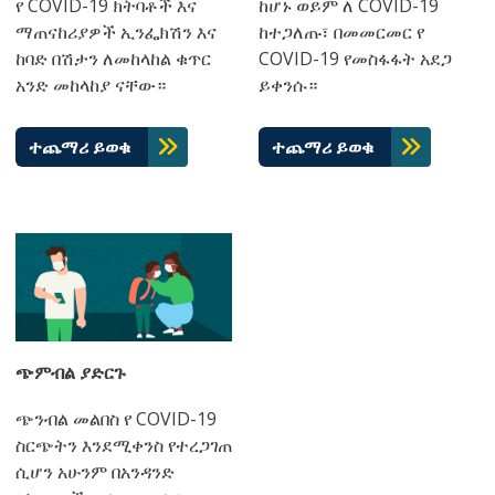
የ COVID-19 ክትባቶች እና
ከሆኑ ወይም ለ COVID-19
ማጠናከሪያዎች ኢንፌክሽን እና
ከተጋለጡ፣ በመመርመር የ
ከባድ በሽታን ለመከላከል ቁጥር
COVID-19 የመስፋፋት አደጋ
አንድ መከላከያ ናቸው።
ይቀንሱ።
ተጨማሪ ይወቁ
ተጨማሪ ይወቁ
ጭምብል ያድርጉ
ጭንብል መልበስ የ COVID-19
ስርጭትን እንደሚቀንስ የተረጋገጠ
ሲሆን አሁንም በአንዳንድ