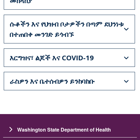
መከላከያ
ሱቆችን እና የህዝብ ቦታዎችን በጣም ደህንነቱ
በተጠበቀ መንገድ ይጎብኙ
እርግዝና፣ ልጆች እና COVID-19
ራስዎን እና ቤተሰብዎን ይንከባከቡ
Washington State Department of Health