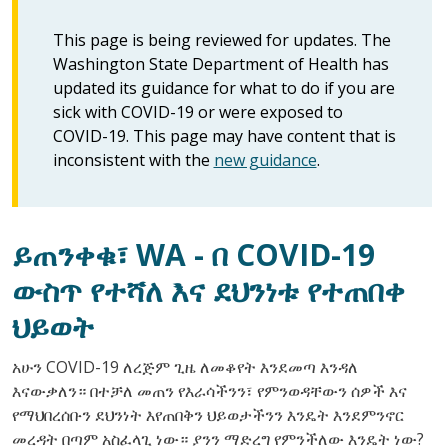
This page is being reviewed for updates. The
Washington State Department of Health has
updated its guidance for what to do if you are
sick with COVID-19 or were exposed to
COVID-19. This page may have content that is
inconsistent with the
new guidance
.
ይጠንቀቁ፣ WA - በ COVID-19
ውስጥ የተሻለ እና ደህንነቱ የተጠበቀ
ህይወት
አሁን COVID-19 ለረጅም ጊዜ ለመቆየት እንደመጣ እንዳለ
እናውቃለን። በተቻለ መጠን የእራሳችንን፣ የምንወዳቸውን ሰዎች እና
የማህበረሰቡን ደህንነት እየጠበቅን ህይወታችንን እንዴት እንደምንኖር
መረዳት በጣም አስፈላጊ ነው። ያንን ማድረግ የምንችለው እንዴት ነው?