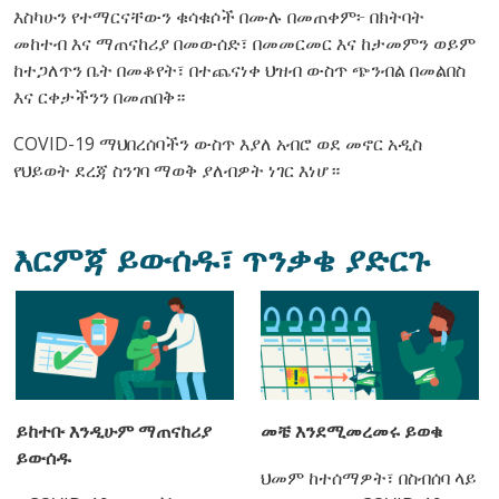
እስካሁን የተማርናቸውን ቁሳቁሶች በሙሉ በመጠቀም፦ በክትባት
መከተብ እና ማጠናከሪያ በመውሰድ፣ በመመርመር እና ከታመምን ወይም
ከተጋለጥን ቤት በመቆየት፣ በተጨናነቀ ህዝብ ውስጥ ጭንብል በመልበስ
እና ርቀታችንን በመጠበቅ።
COVID-19 ማህበረሰባችን ውስጥ እያለ አብሮ ወደ መኖር አዲስ
የህይወት ደረጃ ስንገባ ማወቅ ያለብዎት ነገር እነሆ።
እርምጃ ይውሰዱ፣ ጥንቃቄ ያድርጉ
ይከተቡ እንዲሁም ማጠናከሪያ
መቼ እንደሚመረመሩ ይወቁ
ይውሰዱ
ህመም ከተሰማዎት፣ በስብሰባ ላይ