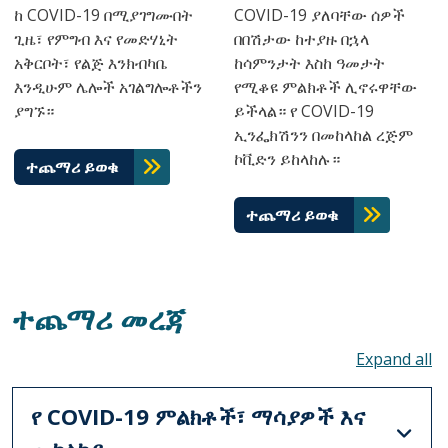
ከ COVID-19 በሚያገግሙበት
COVID-19 ያለባቸው ሰዎች
ጊዜ፣ የምግብ እና የመድሃኒት
በበሽታው ከተያዙ በኋላ
አቅርቦት፣ የልጅ እንክብካቤ
ከሳምንታት እስከ ዓመታት
እንዲሁም ሌሎች አገልግሎቶችን
የሚቆዩ ምልክቶች ሊኖሩዋቸው
ያግኙ።
ይችላል። የ COVID-19
ኢንፌክሽንን በመከላከል ረጅም
ኮቪድን ይከላከሉ።
ተጨማሪ ይወቁ
ተጨማሪ ይወቁ
ተጨማሪ መረጃ
To
የ COVID-19 ምልክቶች፣ ማሳያዎች እና