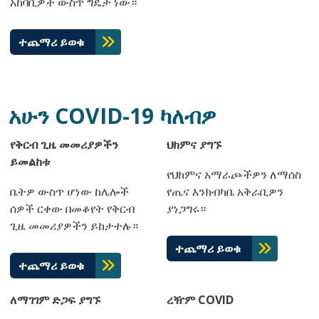
አከባቢዎች ውስጥ ግዴታ ነው።
ተጨማሪ ይወቁ
አሁን COVID-19 ካለብዎ
የቅርብ ጊዜ መመሪያዎችን
ህክምና ያግኙ
ይመልከቱ
የህክምና አማራጮችዎን ለማሰስ
ቤትዎ ውስጥ ሆነው ከሌሎች
የጤና እንክብካቤ አቅራቢዎን
ሰዎች ርቀው በመቆየት የቅርብ
ያነጋግሩ።
ጊዜ መመሪያዎችን ይከታተሉ።
ተጨማሪ ይወቁ
ተጨማሪ ይወቁ
ለማገገም ድጋፍ ያግኙ
ረዥም COVID