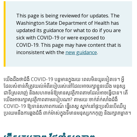
This page is being reviewed for updates. The
Washington State Department of Health has
updated its guidance for what to do if you are
sick with COVID-19 or were exposed to
COVID-19. This page may have content that is
inconsistent with the
new guidance
.
យើងដឹងថាជំងឺ COVID-19 បន្តមានក្នុងរយៈពេលមិនយូរទៀតទេ។ អ្វី
ដែលសំខាន់គឺត្រូវយល់អំពីរបៀបរស់នៅដែលអាចរក្សាខ្លួនយើង មនុស្ស
ជាទីស្រលាញ់ និងសហគមន៍ឱ្យមានសុវត្ថិភាពតាមដែលអាចធ្វើបាន។ តើ
យើងអាចរក្សាសុវត្ថិភាពតាមរបៀបណា? តាមរយៈចាក់វ៉ាក់សាំងជំងឺ
COVID-19 ឱ្យទាន់សភាពការណ៍ ធ្វើតេស្ត ស្នាក់នៅផ្ទះប្រសិនបើឈឺឬ
ប្រឈមនឹងការឆ្លងជំងឺ ពាក់ម៉ាស់ក្នុងទីមានមនុស្សកកកុញ និងរក្សាគម្លាត។