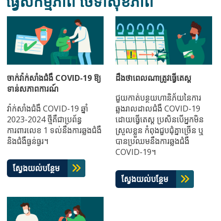
ធ្វើសកម្មភាព ថែទាំសុខភាព
ចាក់វ៉ាក់សាំងជំងឺ COVID-19 ឱ្យ
ដឹងថាពេលណាត្រូវធ្វើតេស្ត
ទាន់សភាពការណ៍
ជួយកាត់បន្ថយហានិភ័យនៃការ
វ៉ាក់សាំងជំងឺ COVID-19 ឆ្នាំ
ឆ្លងរាលដាលជំងឺ COVID-19
2023-2024 ថ្មីគឺជាប្រព័ន្ធ
ដោយធ្វើតេស្ត ប្រសិនបើអ្នកមិន
ការពារលេខ 1 ទល់នឹងការឆ្លងជំងឺ
ស្រួលខ្លួន កំពុងជួបជុំគ្នាច្រើន ឬ
និងជំងឺធ្ងន់ធ្ងរ។
បានប្រឈមនឹងការឆ្លងជំងឺ
COVID-19។
ស្វែងយល់បន្ថែម
ស្វែងយល់បន្ថែម