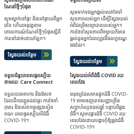
សូមពិនិត្យមើលគោលការណ៍
ទទួលការព្យាបាល
ណែនាំថ្មីៗបំផុត
សូមទាក់ទងអ្នកផ្តល់សេវាថែទាំ
សូមស្នាក់នៅផ្ទះ និងនៅឆ្ងាយពីអ្នក
សុខភាពរបស់អ្នក ដើម្បីស្វែងយល់
ដទៃ ហើយអនុវត្តតាម
អំពីជម្រើសព្យាបាលរបស់អ្នក។
គោលការណ៍ណែនាំថ្មីៗបំផុតស្ដីពី
ការថែទាំសុខភាពពីចម្ងាយក៏មាន
ការនៅដាច់ដោយឡែក។
ផ្ដល់ជូនអ្នកដែលត្រូវនឹងលក្ខខណ្ឌ
ផងដែរ។
ស្វែងយល់បន្ថែម
ស្វែងយល់បន្ថែម
ទទួលជំនួយពេលធូរស្បើយ
ស្វែងយល់អំពីជំងឺ COVID រយៈ
តាមរយៈ Care Connect
ពេលវែង
ទទួលបានអាហារ និងឱសថ
មនុស្សដែលមានផ្ទុកជំងឺ COVID-
ដែលដឹកជញ្ជូនដល់ផ្ទះ ការថែទាំ
19 អាចចេញរោគសញ្ញាច្រើន
កុមារ និងសេវាកម្មផ្សេងទៀត
សប្ដាហ៍រហូតដល់ឆ្នាំ បន្ទាប់ពីឆ្លង
ខណៈពេលធូរស្បើយពីជំងឺ
ជំងឺ។ សូមបង្ការជំងឺ COVID រយៈ
COVID-19។
ពេលវែងដោយបង្ការកុំឱ្យឆ្លងជំងឺ
COVID-19។