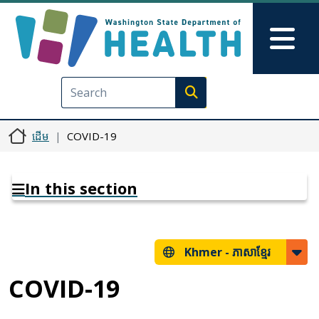
រំលង​​ទៅ​មាតិកា​សំខាន់​
Skip to Feedback
Mai
Execute search
ដើម
COVID-19
In this section
Khmer -
ភាសាខ្មែរ
COVID-19