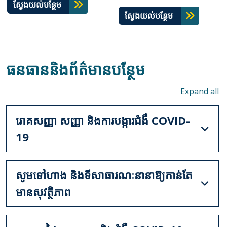
ស្វែងយល់បន្ថែម
ស្វែងយល់បន្ថែម
ធនធាននិងព័ត៌មានបន្ថែម
To
រោគសញ្ញា សញ្ញា និងការបង្ការជំងឺ COVID-
19
សូមទៅហាង និងទីសាធារណៈនានាឱ្យកាន់តែ
មានសុវត្ថិភាព