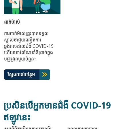
ពាក់ម៉ាស់
ការពាក់ម៉ាស់ត្រូវបានទទួល
ស្គាល់ថាជួយពន្យឺតការ
ឆ្លងរាលដាលជំងឺ COVID-19
ហើយនៅតែណែនាំឱ្យពាក់ក្នុង
មជ្ឈដ្ឋានមួយចំនួន។
ស្វែងយល់បន្ថែម
ប្រសិនបើអ្នកមានជំងឺ COVID-19
ឥឡូវនេះ