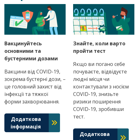
Вакцинуйтесь
Знайте, коли варто
основними та
пройти тест
бустерними дозами
Якщо ви погано себе
Вакцини від COVID-19,
почуваєте, відвідуєте
зокрема бустерні дози, –
людні місця чи
це головний захист від
контактували з носієм
інфекції та тяжкої
COVID-19, знизьте
форми захворювання.
ризики поширення
COVID-19, зробивши
тест.
Додаткова
інформація
Додаткова