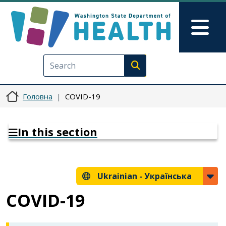
Перейти до основного вмісту
Skip to Feedback
Mai
Execute search
Головна
COVID-19
In this section
Ukrainian -
Українська
COVID-19