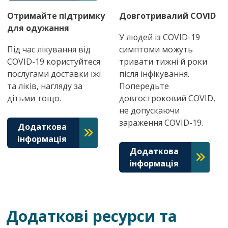
Отримайте підтримку
Довготривалий COVID
для одужання
У людей із COVID-19
Під час лікування від
симптоми можуть
COVID-19 користуйтеся
тривати тижні й роки
послугами доставки їжі
після інфікування.
та ліків, нагляду за
Попередьте
дітьми тощо.
довгостроковий COVID,
не допускаючи
зараження COVID-19.
Додаткова
інформація
Додаткова
інформація
Додаткові ресурси та