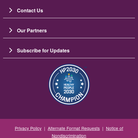
Contact Us
Our Partners
Subscribe for Updates
Image
Privacy Policy
|
Alternate Format Requests
|
Notice of
Nondiscrimination