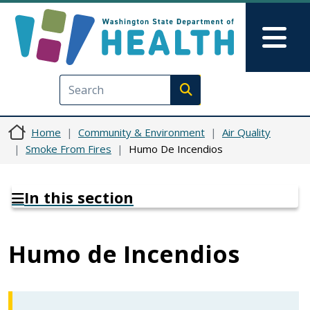
Skip to main content
Skip to Feedback
Mai
Execute search
Home
Community & Environment
Air Quality
Smoke From Fires
Humo De Incendios
In this section
Humo de Incendios