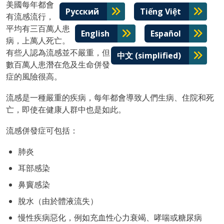
美國每年都會
Русский
Tiếng Việt
有流感流行，
平均有三百萬人患
English
Español
病，上萬人死亡。
有些人認為流感並不嚴重，但
中文 (simplified)
數百萬人患潛在危及生命併發
症的風險很高。
流感是一種嚴重的疾病，每年都會導致人們生病、住院和死
亡，即使在健康人群中也是如此。
流感併發症可包括：
肺炎
耳部感染
鼻竇感染
脫水（由於體液流失）
慢性疾病惡化，例如充血性心力衰竭、哮喘或糖尿病