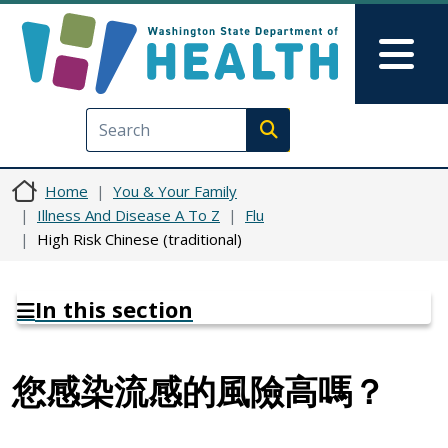
Skip to main content
Skip to Feedback
Mai
Execute search
Home
You & Your Family
Illness And Disease A To Z
Flu
High Risk Chinese (traditional)
In this section
您感染流感的風險高嗎？