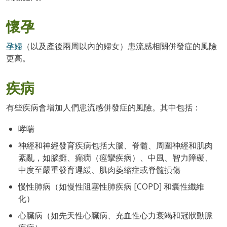
懷孕
孕婦
（以及產後兩周以內的婦女）患流感相關併發症的風險
更高。
疾病
有些疾病會增加人們患流感併發症的風險。其中包括：
哮喘
神經和神經發育疾病包括大腦、脊髓、周圍神經和肌肉
紊亂，如腦癱、癲癇（痙攣疾病）、中風、智力障礙、
中度至嚴重發育遲緩、肌肉萎縮症或脊髓損傷
慢性肺病（如慢性阻塞性肺疾病 [COPD] 和囊性纖維
化）
心臟病（如先天性心臟病、充血性心力衰竭和冠狀動脈