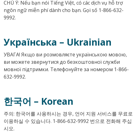
CHÚ Ý: Nếu bạn nói Tiếng Việt, có các dịch vụ hỗ trợ
ngôn ngữ miễn phí dành cho bạn. Gọi số 1-866-632-
9992.
Українська
– Ukrainian
УВАГА! Якщо ви розмовляєте українською мовою,
ви можете звернутися до безкоштовної служби
мовної підтримки. Телефонуйте за номером 1-866-
632-9992.
한국어
– Korean
주의: 한국어를 사용하시는 경우, 언어 지원 서비스를 무료로
이용하실 수 있습니다. 1-866-632-9992 번으로 전화해 주십
시오.