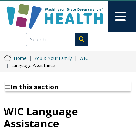
Skip to main content
Skip to Feedback
Mai
Execute search
Home
You & Your Family
WIC
Language Assistance
In this section
WIC Language
Assistance