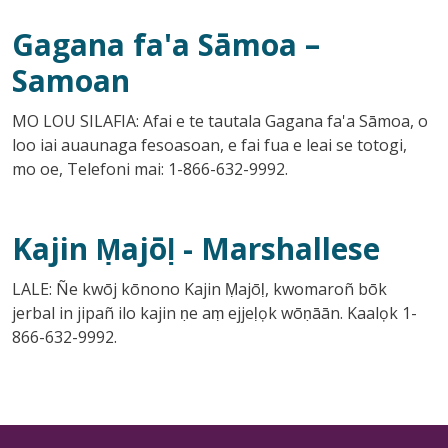
Gagana fa'a Sāmoa
–
Samoan
MO LOU SILAFIA: Afai e te tautala Gagana fa'a Sāmoa, o
loo iai auaunaga fesoasoan, e fai fua e leai se totogi,
mo oe, Telefoni mai: 1-866-632-9992.
Kajin Ṃajōḷ
- Marshallese
LALE: Ñe kwōj kōnono Kajin Ṃajōḷ, kwomaroñ bōk
jerbal in jipañ ilo kajin ṇe aṃ ejjeḷọk wōṇāān. Kaalọk 1-
866-632-9992.