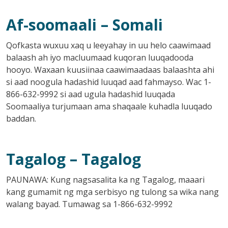
Af-soomaali
– Somali
Qofkasta wuxuu xaq u leeyahay in uu helo caawimaad
balaash ah iyo macluumaad kuqoran luuqadooda
hooyo. Waxaan kuusiinaa caawimaadaas balaashta ahi
si aad noogula hadashid luuqad aad fahmayso. Wac 1-
866-632-9992 si aad ugula hadashid luuqada
Soomaaliya turjumaan ama shaqaale kuhadla luuqado
baddan.
Tagalog
– Tagalog
PAUNAWA: Kung nagsasalita ka ng Tagalog, maaari
kang gumamit ng mga serbisyo ng tulong sa wika nang
walang bayad. Tumawag sa 1-866-632-9992