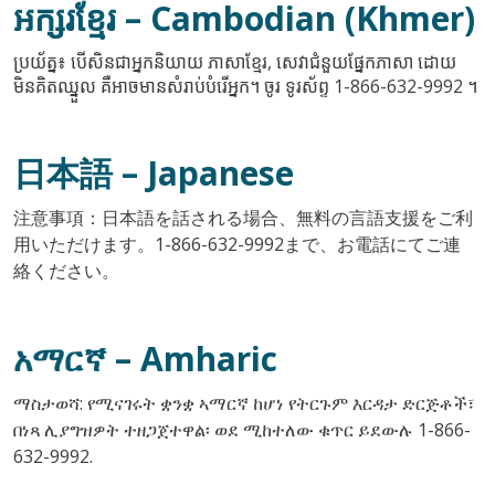
អក្សរខ្មែរ
– Cambodian (Khmer)
ប្រយ័ត្ន៖ បើសិនជាអ្នកនិយាយ ភាសាខ្មែរ, សេវាជំនួយផ្នែកភាសា ដោយ
មិនគិតឈ្នួល គឺអាចមានសំរាប់បំរើអ្នក។ ចូរ ទូរស័ព្ទ 1-866-632-9992 ។
日本語
– Japanese
注意事項：日本語を話される場合、無料の言語支援をご利
用いただけます。1-866-632-9992まで、お電話にてご連
絡ください。
አማርኛ
– Amharic
ማስታወሻ: የሚናገሩት ቋንቋ ኣማርኛ ከሆነ የትርጉም እርዳታ ድርጅቶች፣
በነጻ ሊያግዝዎት ተዘጋጀተዋል፡ ወደ ሚከተለው ቁጥር ይደውሉ 1-866-
632-9992.