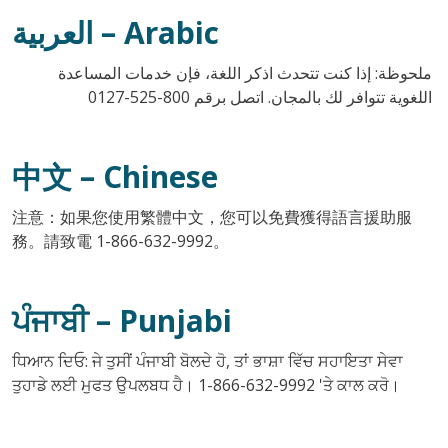
العربية
– Arabic
ملحوظة: إذا كنت تتحدث اذكر اللغة، فإن خدمات المساعدة
800-525-0127
اللغوية تتوافر لك بالمجان. اتصل برقم
中文
– Chinese
注意：如果您使用繁體中文，您可以免費獲得語言援助服
務。請致電 1-866-632-9992。
ਪੰਜਾਬੀ
– Punjabi
ਧਿਆਨ ਦਿਓ: ਜੇ ਤੁਸੀਂ ਪੰਜਾਬੀ ਬੋਲਦੇ ਹੋ, ਤਾਂ ਭਾਸ਼ਾ ਵਿੱਚ ਸਹਾਇਤਾ ਸੇਵਾ
ਤੁਹਾਡੇ ਲਈ ਮੁਫਤ ਉਪਲਬਧ ਹੈ। 1-866-632-9992 'ਤੇ ਕਾਲ ਕਰੋ।